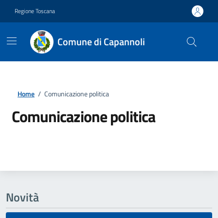
Vai ai contenuti
Vai al footer
Regione Toscana
Comune di Capannoli
Home
/
Comunicazione politica
Comunicazione politica
Dettagli della notizia
Novità