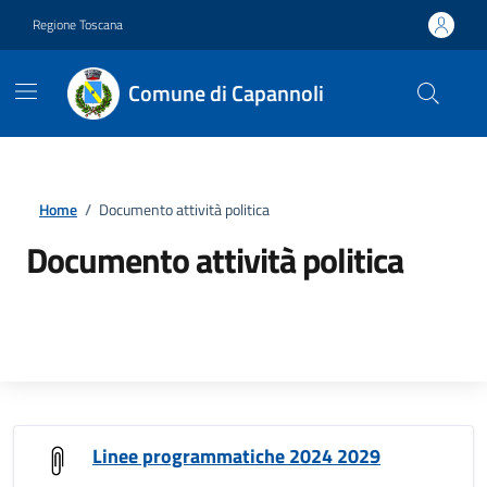
Vai ai contenuti
Vai al footer
Regione Toscana
Comune di Capannoli
Home
/
Documento attività politica
Documento attività politica
Linee programmatiche 2024 2029