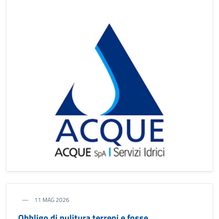
11 MAG 2026
Obbligo di pulitura terreni e fosse