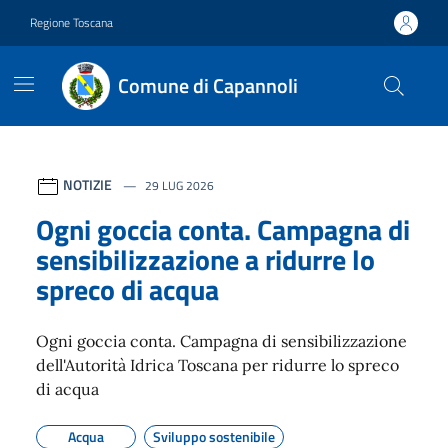
Vai ai contenuti
Vai al footer
Regione Toscana
Comune di Capannoli
Contenuti in evidenza
NOTIZIE
29 LUG 2026
Ogni goccia conta. Campagna di
sensibilizzazione a ridurre lo
spreco di acqua
Ogni goccia conta. Campagna di sensibilizzazione
dell'Autorità Idrica Toscana per ridurre lo spreco
di acqua
Acqua
Sviluppo sostenibile