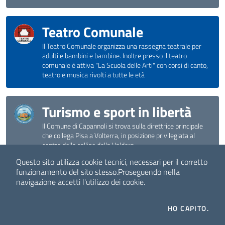
Teatro Comunale
Il Teatro Comunale organizza una rassegna teatrale per
adulti e bambini e bambine. Inoltre presso il teatro
comunale è attiva "La Scuola delle Arti" con corsi di canto,
teatro e musica rivolti a tutte le età
Turismo e sport in libertà
Il Comune di Capannoli si trova sulla direttrice principale
che collega Pisa a Volterra, in posizione privilegiata al
centro delle colline della Valdera
Questo sito utilizza cookie tecnici, necessari per il corretto
funzionamento del sito stesso.
Proseguendo nella
Sposarsi a Capannoli ed a
navigazione accetti l'utilizzo dei cookie.
Santo Pietro Belvedere
HO CAPITO.
Location uniche sul territorio per un matrimonio o
un'unione civile indimenticabile. La guida per scegliere ed