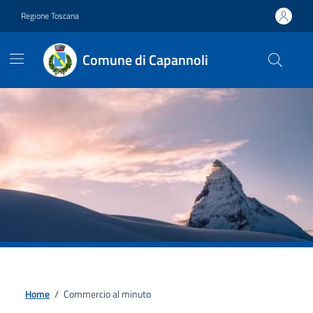
Vai ai contenuti
Vai al footer
Regione Toscana
Comune di Capannoli
Home
/
Commercio al minuto