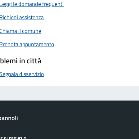
Leggi le domande frequenti
Richiedi assistenza
Chiama il comune
Prenota appuntamento
blemi in città
Segnala disservizio
pannoli
E DI SERVIZIO